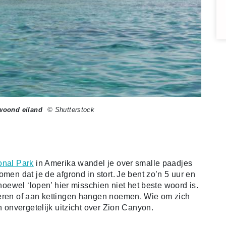
woond eiland
© Shutterstock
onal Park
in Amerika wandel je over smalle paadjes
men dat je de afgrond in stort. Je bent zo’n 5 uur en
lhoewel ‘lopen’ hier misschien niet het beste woord is.
teren of aan kettingen hangen noemen. Wie om zich
n onvergetelijk uitzicht over Zion Canyon.