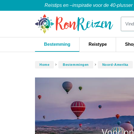
Reistips en –inspiratie voor de 40-plusser
Bestemming
Reistype
Sho
Home
Bestemmingen
Noord-Amerika
Voor op