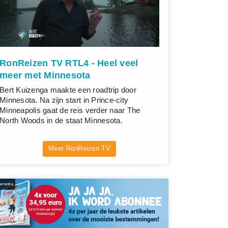
RonReizen TV RTL4 - Heel veel
meer met Minnesota
Bert Kuizenga maakte een roadtrip door
Minnesota. Na zijn start in Prince-city
Minneapolis gaat de reis verder naar The
North Woods in de staat Minnesota.
Meer RonReizen TV
rtentie