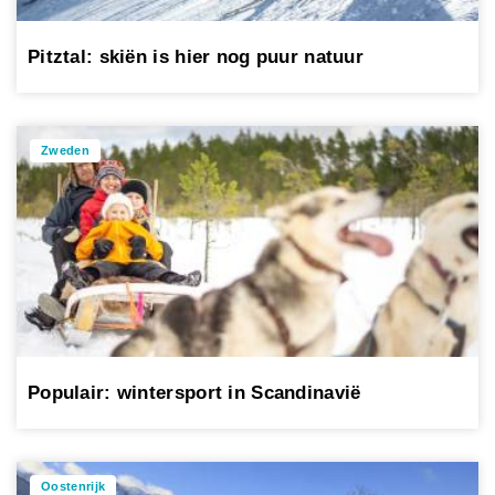
Pitztal: skiën is hier nog puur natuur
Zweden
Populair: wintersport in Scandinavië
Oostenrijk