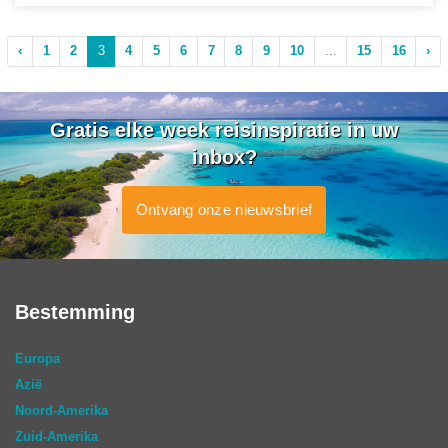
‹
1
2
3
4
5
6
7
8
9
10
...
15
16
›
Gratis elke week reisinspiratie in uw
inbox?
Ontvang onze nieuwsbrief
Bestemming
Europa
Azië
Noord-Amerika
Zuid-Amerika