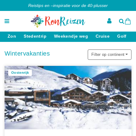
Reistips en –inspiratie voor de 40-plusser
Zon
Stedentrip
Weekendje weg
Cruise
Golf
Wintervakanties
Filter op continent
Oostenrijk