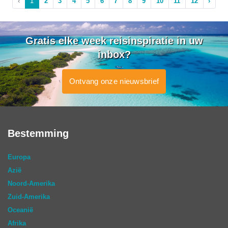
‹
1
2
3
4
5
6
7
8
9
10
11
12
›
Gratis elke week reisinspiratie in uw
inbox?
Ontvang onze nieuwsbrief
Bestemming
Europa
Azië
Noord-Amerika
Zuid-Amerika
Oceanië
Afrika