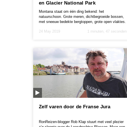
en Glacier National Park
Montana staat om één ding bekend: het
natuurschoon. Grote meren, dichtbegroeide bossen,
met sneeuw bedekte bergtoppen, grote open vlaktes.
In een klei...
24 May 2019
1 minuten, 47 seconden
Zelf varen door de Franse Jura
RonReizen-blogger Rob Klap stuurt met veel plezier
z’n sloepje over de Loosdrechtse Plassen. Maar een