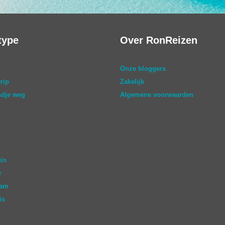
type
Over RonReizen
Onze bloggers
rip
Zakelijk
dje weg
Algemene voorwaarden
eis
r
aam
is