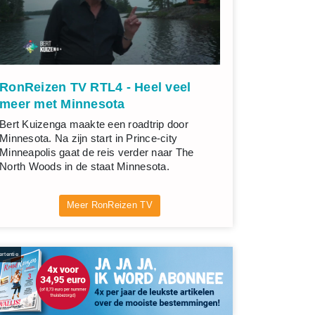
RonReizen TV RTL4 - Heel veel
meer met Minnesota
Bert Kuizenga maakte een roadtrip door
Minnesota. Na zijn start in Prince-city
Minneapolis gaat de reis verder naar The
North Woods in de staat Minnesota.
Meer RonReizen TV
rtentie