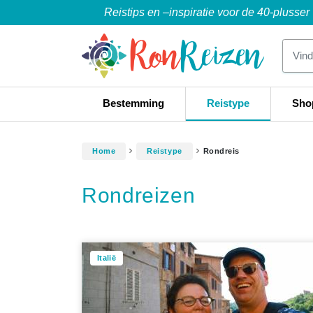
Reistips en –inspiratie voor de 40-plusser
Bestemming
Reistype
Sho
Home
Reistype
Rondreis
Rondreizen
Italië