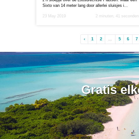
Sixto van 14 meter lang door allerlei sluisjes i...
23 May 2019
2 minuten, 41 seconden
‹
1
2
...
5
6
7
Gratis el