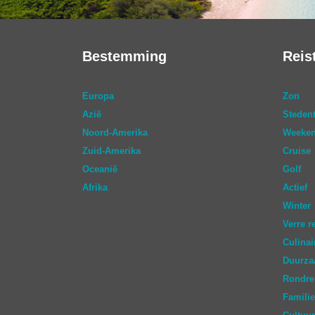
Bestemming
Reis
Europa
Zon
Azië
Stedent
Noord-Amerika
Weeken
Zuid-Amerika
Cruise
Oceanië
Golf
Afrika
Actief
Winter
Verre r
Culinai
Duurz
Rondre
Familie