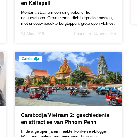
en Kalispell
Montana staat om één ding bekend: het
natuurschoon. Grote meren, dichtbegroeide bossen,
met sneeuw bedekte bergtoppen, grote open vlaktes.
In een klei...
24 May 2019
1 minuten, 14 seconden
Cambodja
Cambodja/Vietnam 2: geschiedenis
en attracties van Phnom Penh
In de afgelopen jaren maakte RonReizen-blogger
Willy van Lochem met haar man Peter veel