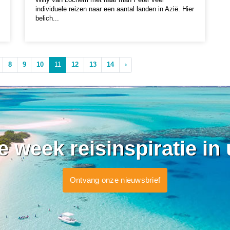
individuele reizen naar een aantal landen in Azië. Hier
belich...
8
9
10
11
12
13
14
›
ke week reisinspiratie in
Ontvang onze nieuwsbrief