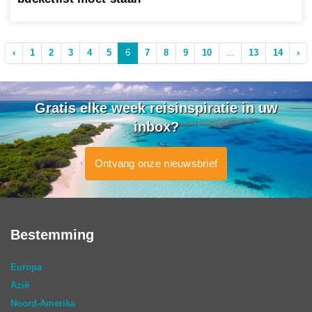
‹
1
2
3
4
5
6
7
8
9
10
...
13
14
›
Gratis elke week reisinspiratie in uw
inbox?
Ontvang onze nieuwsbrief
Bestemming
Europa
Azië
Noord-Amerika