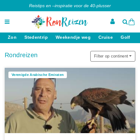
Reistips en –inspiratie voor de 40-plusser
Zon
Stedentrip
Weekendje weg
Cruise
Golf
Rondreizen
Filter op continent
Verenigde Arabische Emiraten