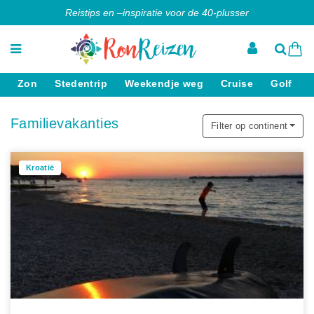
Reistips en –inspiratie voor de 40-plusser
Zon
Stedentrip
Weekendje weg
Cruise
Golf
Familievakanties
Filter op continent
Kroatië