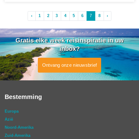
‹
1
2
3
4
5
6
7
8
›
Gratis elke week reisinspiratie in uw
inbox?
Ontvang onze nieuwsbrief
Bestemming
Europa
Azië
Noord-Amerika
Zuid-Amerika