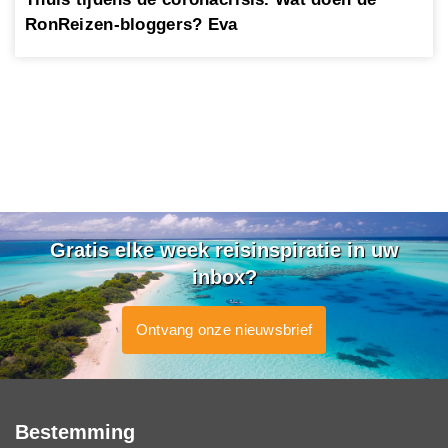
RonReizen-bloggers? Eva
Gratis elke week reisinspiratie in uw
inbox?
Ontvang onze nieuwsbrief
Bestemming