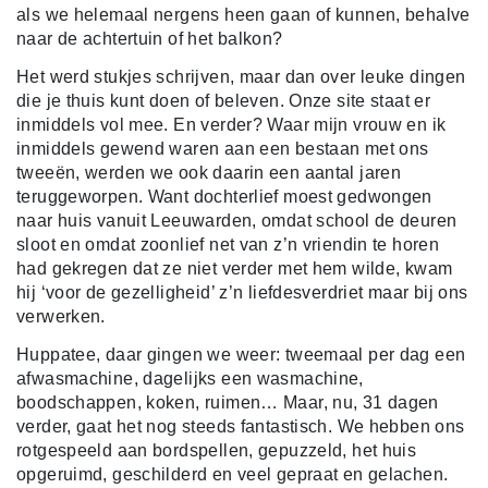
als we helemaal nergens heen gaan of kunnen, behalve
naar de achtertuin of het balkon?
Het werd stukjes schrijven, maar dan over leuke dingen
die je thuis kunt doen of beleven. Onze site staat er
inmiddels vol mee. En verder? Waar mijn vrouw en ik
inmiddels gewend waren aan een bestaan met ons
tweeën, werden we ook daarin een aantal jaren
teruggeworpen. Want dochterlief moest gedwongen
naar huis vanuit Leeuwarden, omdat school de deuren
sloot en omdat zoonlief net van z’n vriendin te horen
had gekregen dat ze niet verder met hem wilde, kwam
hij ‘voor de gezelligheid’ z’n liefdesverdriet maar bij ons
verwerken.
Huppatee, daar gingen we weer: tweemaal per dag een
afwasmachine, dagelijks een wasmachine,
boodschappen, koken, ruimen… Maar, nu, 31 dagen
verder, gaat het nog steeds fantastisch. We hebben ons
rotgespeeld aan bordspellen, gepuzzeld, het huis
opgeruimd, geschilderd en veel gepraat en gelachen.