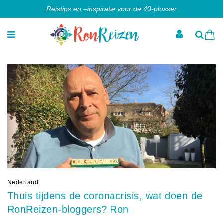
Reistips en –inspiratie voor de 40-plusser
Nederland
Thuis tijdens de coronacrisis, wat doen de
RonReizen-bloggers? Ron