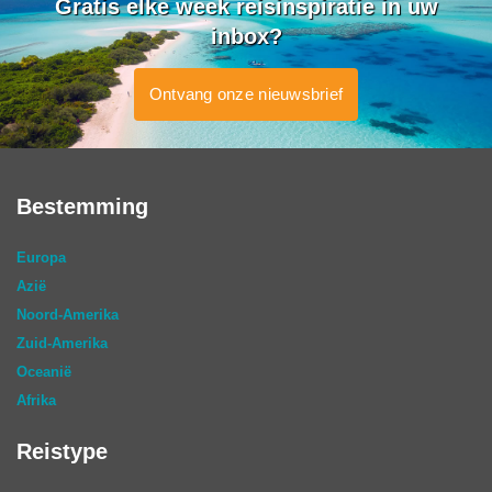
Gratis elke week reisinspiratie in uw
inbox?
Ontvang onze nieuwsbrief
Bestemming
Europa
Azië
Noord-Amerika
Zuid-Amerika
Oceanië
Afrika
Reistype