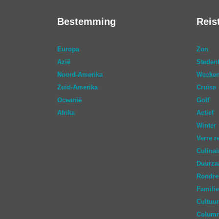
Bestemming
Reis
Europa
Zon
Azië
Stedent
Noord-Amerika
Weeken
Zuid-Amerika
Cruise
Oceanië
Golf
Afrika
Actief
Winter
Verre r
Culinai
Duurz
Rondre
Familie
Cultuur
Colum