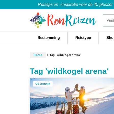
Reistips en –inspiratie voor de 40-plusser
Bestemming
Reistype
Sho
Home
Tag 'wildkogel arena'
Tag 'wildkogel arena'
Oostenrijk