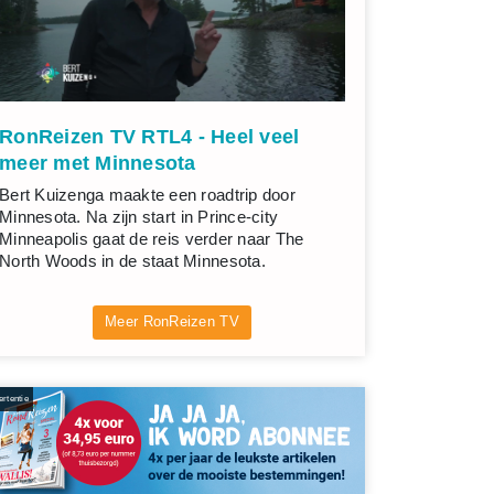
RonReizen TV RTL4 - Heel veel
meer met Minnesota
Bert Kuizenga maakte een roadtrip door
Minnesota. Na zijn start in Prince-city
Minneapolis gaat de reis verder naar The
North Woods in de staat Minnesota.
Meer RonReizen TV
rtentie