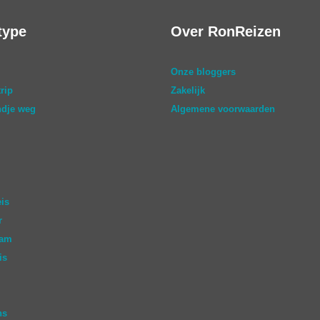
type
Over RonReizen
Onze bloggers
rip
Zakelijk
dje weg
Algemene voorwaarden
eis
r
aam
is
ns