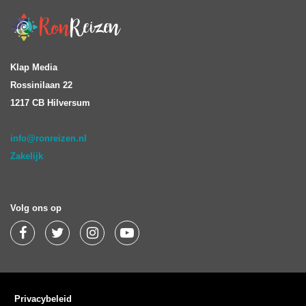
Klap Media
Rossinilaan 22
1217 CB Hilversum
info@ronreizen.nl
Zakelijk
Volg ons op
Privacybeleid