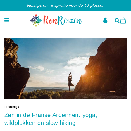
Reistips en –inspiratie voor de 40-plusser
Frankrijk
Zen in de Franse Ardennen: yoga,
wildplukken en slow hiking