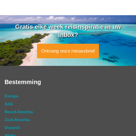
Gratis elke week reisinspiratie in uw
inbox?
Ontvang onze nieuwsbrief
Bestemming
Europa
Azië
Noord-Amerika
Zuid-Amerika
Oceanië
Afrika