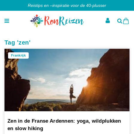
Reistips en –inspiratie voor de 40-plusser
Tag 'zen'
Frankrijk
Zen in de Franse Ardennen: yoga, wildplukken
en slow hiking