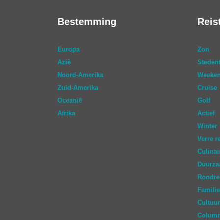
Bestemming
Reis
Europa
Zon
Azië
Stedent
Noord-Amerika
Weeken
Zuid-Amerika
Cruise
Oceanië
Golf
Afrika
Actief
Winter
Verre r
Culinai
Duurz
Rondre
Familie
Cultuur
Colum