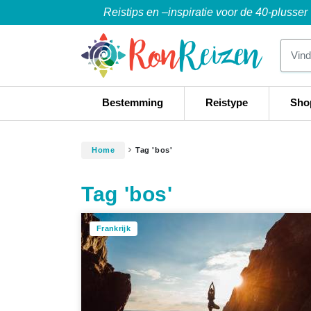
Reistips en –inspiratie voor de 40-plusser
Bestemming
Reistype
Sho
Home
Tag 'bos'
Tag 'bos'
Frankrijk