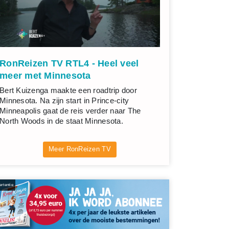
RonReizen TV RTL4 - Heel veel
meer met Minnesota
Bert Kuizenga maakte een roadtrip door
Minnesota. Na zijn start in Prince-city
Minneapolis gaat de reis verder naar The
North Woods in de staat Minnesota.
Meer RonReizen TV
rtentie