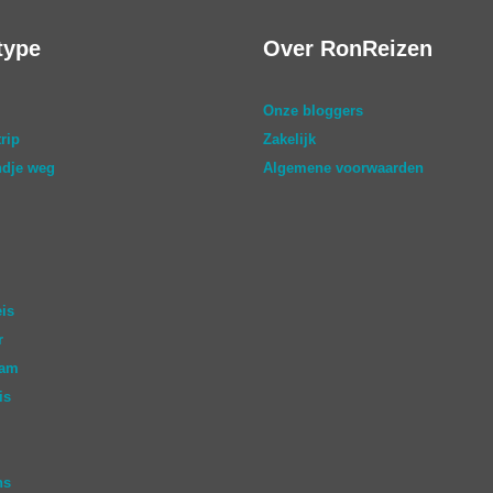
type
Over RonReizen
Onze bloggers
rip
Zakelijk
dje weg
Algemene voorwaarden
eis
r
aam
is
ns