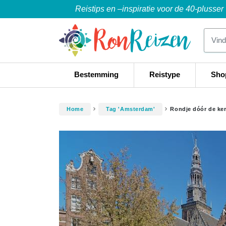
Reistips en –inspiratie voor de 40-plusser
Bestemming
Reistype
Sho
Home
Tag 'Amsterdam'
Rondje dóór de ker