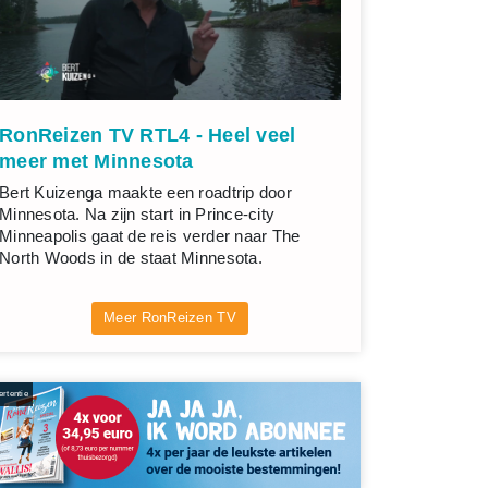
RonReizen TV RTL4 - Heel veel
meer met Minnesota
Bert Kuizenga maakte een roadtrip door
Minnesota. Na zijn start in Prince-city
Minneapolis gaat de reis verder naar The
North Woods in de staat Minnesota.
Meer RonReizen TV
rtentie