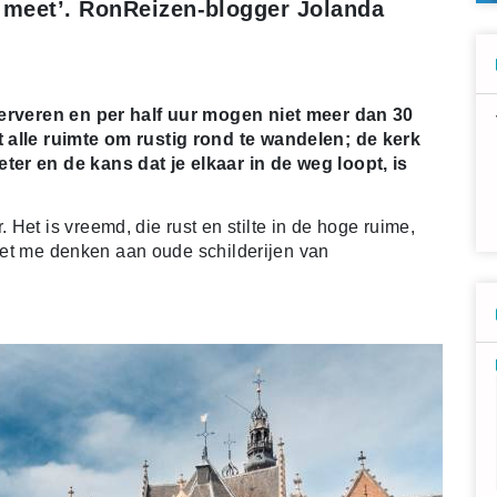
e meet’. RonReizen-blogger Jolanda
eserveren en per half uur mogen niet meer dan 30
t alle ruimte om rustig rond te wandelen; de kerk
er en de kans dat je elkaar in de weg loopt, is
Het is vreemd, die rust en stilte in de hoge ruime,
 doet me denken aan oude schilderijen van