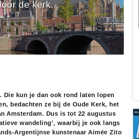
óór de kerk...
Die kun je dan ook rond laten lopen
ken, bedachten ze bij de Oude Kerk, het
n Amsterdam. Dus is tot 22 augustus
Adve
tieve wandeling’, waarbij je ook langs
ands-Argentijnse kunstenaar Aimée Zito