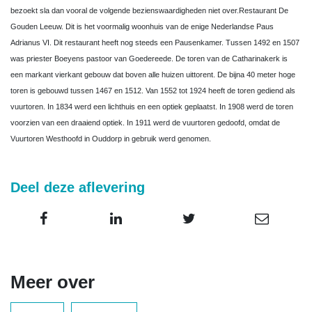
bezoekt sla dan vooral de volgende bezienswaardigheden niet over.Restaurant De
Gouden Leeuw. Dit is het voormalig woonhuis van de enige Nederlandse Paus
Adrianus VI. Dit restaurant heeft nog steeds een Pausenkamer. Tussen 1492 en 1507
was priester Boeyens pastoor van Goedereede. De toren van de Catharinakerk is
een markant vierkant gebouw dat boven alle huizen uittorent. De bijna 40 meter hoge
toren is gebouwd tussen 1467 en 1512. Van 1552 tot 1924 heeft de toren gediend als
vuurtoren. In 1834 werd een lichthuis en een optiek geplaatst. In 1908 werd de toren
voorzien van een draaiend optiek. In 1911 werd de vuurtoren gedoofd, omdat de
Vuurtoren Westhoofd in Ouddorp in gebruik werd genomen.
Deel deze aflevering
Meer over