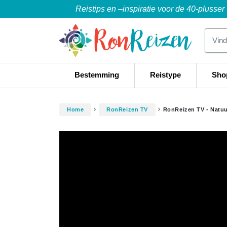
Reistips en –inspiratie voor de 40-plusser
Bestemming
Reistype
Sho
Home
RonReizen TV
RonReizen TV - Natuu