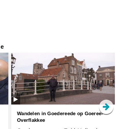
ie
Wandelen in Goedereede op Goeree-
Fl
Overflakkee
ge