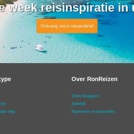
ke week reisinspiratie in
Ontvang onze nieuwsbrief
type
Over RonReizen
Onze bloggers
rip
Zakelijk
dje weg
Algemene voorwaarden