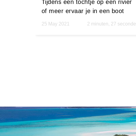
Tijdens een tochtje op een rivier
of meer ervaar je in een boot
direct het vakantiegevoel. Rust,
25 May 2021
2 minuten, 27 second
vrijheid en ruimte. Er even
helemaal uit.