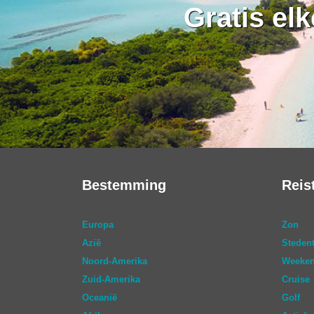
Gratis el
Bestemming
Reis
Europa
Zon
Azië
Stedent
Noord-Amerika
Weeken
Zuid-Amerika
Cruise
Oceanië
Golf