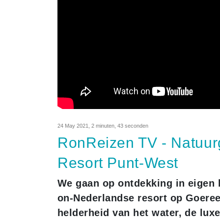
24 May 2021
,
2 minuten, 43 seconden
RonReizen TV - Natuur
Resort Punt-West
We gaan op ontdekking in eigen 
on-Nederlandse resort op Goere
helderheid van het water, de lux