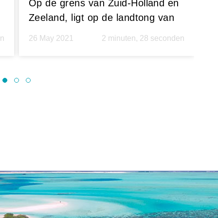
Op de grens van Zuid-Holland en
B
Zeeland, ligt op de landtong van
da
Goeree-Overflakkee het oude
i
en
26 May 2021
2 minuten, 28 seconden
27
pittoreske centrum van
Vo
Goedereede. Vanuit Oasis
A
Premium R...