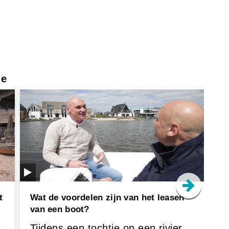
ie
t
Wat de voordelen zijn van het leasen
Wa
van een boot?
Ov
Tijdens een tochtje op een rivier
O