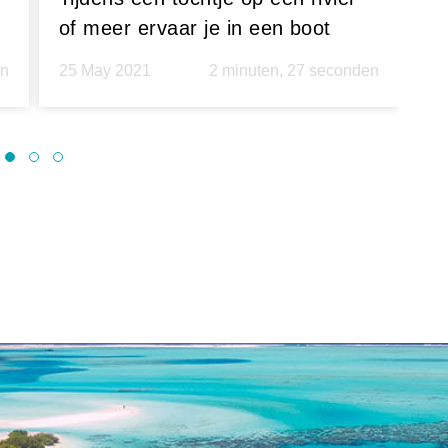
of meer ervaar je in een boot
Ze
direct het vakantiegevoel. Rust,
G
en
25 May 2021
2 minuten, 27 seconden
26
.
vrijheid en ruimte. Er even
p
helemaal uit.
G
P