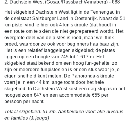
2. Dachstein West (Gosau/Russbach/Annaberg) - €88
Het skigebied Dachstein West ligt in de Tennengau in
de deelstaat Salzburger Land in Oostenrijk. Naast de 51
km piste, vind je hier ook 4 km skiroute (dat houdt in:
een route om te skiën die niet geprepareerd wordt). Het
overgrote deel van de pistes is rood, maar wel flink
breed, waardoor ze ook voor beginners haalbaar zijn.
Het is een relatief laaggelegen skigebied; de pistes
liggen op een hoogte van 745 tot 1.617 m. Het
skigebied staat bekend om een hoog fun-gehalte; zo
zijn er meerdere funpistes en is er een stuk waar je je
eigen snelheid kunt meten. De Panoronda-skiroute
voert je in een 44 km lange tocht door het hele
skigebied. In Dachstein West kost een dag-skipas in het
hoogseizoen €47 en een accommodatie €55 per
persoon per nacht.
Totaal skigebied: 51 km. Aanbevolen voor: alle niveaus
en families (& jeugd)