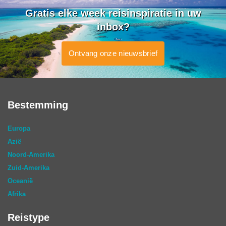
Gratis elke week reisinspiratie in uw
inbox?
Ontvang onze nieuwsbrief
Bestemming
Europa
Azië
Noord-Amerika
Zuid-Amerika
Oceanië
Afrika
Reistype