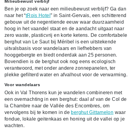
Milieubewust verblijf
Ben je op zoek naar een milieubewust verblijf? Ga dan
naar het “
tRois Hotel
” in Saint-Gervais, een schitterend
gebouw uit de negentiende eeuw waar duurzaamheid
hoog in het vaandel staat en de aandacht uitgaat naar
zero waste, plasticvrij en korte ketens. De comfortabele
berghut van Le Saut bij Méribel is een uitstekende
uitvalsbasis voor wandelaars en liefhebbers van
hooggebergte en biedt onderdak aan 25 personen.
Bovendien is de berghut ook nog eens ecologisch
verantwoord, met onder andere zonnepanelen, ter
plekke gefilterd water en afvalhout voor de verwarming.
Voor wandelaars
Ook in Val Thorens kun je wandelen combineren met
een overnachting in een berghut: daal af van de Col de
la Chambre naar de Vallée des Encombres, om
vervolgens bij te komen in de
berghut Gittamelon
waar
fondue, lokale geitenkaas en honing uit de vallei op je
wachten.