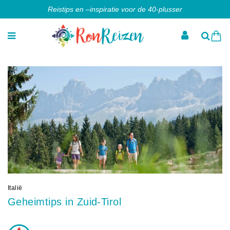
Reistips en –inspiratie voor de 40-plusser
Italië
Geheimtips in Zuid-Tirol