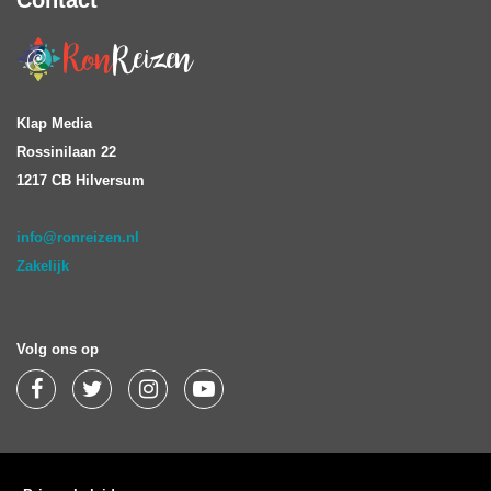
Klap Media
Rossinilaan 22
1217 CB Hilversum
info@ronreizen.nl
Zakelijk
Volg ons op