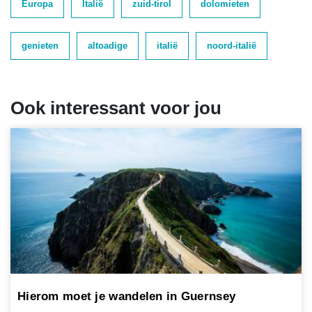
Europa
Italië
zuid-tirol
dolomieten
genieten
altoadige
italië
noord-italië
Ook interessant voor jou
Hierom moet je wandelen in Guernsey