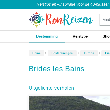
Reistips en –inspiratie voor de 40-plusser
Bestemming
Reistype
Sho
Home
Bestemmingen
Europa
Fra
Brides les Bains
Uitgelichte verhalen