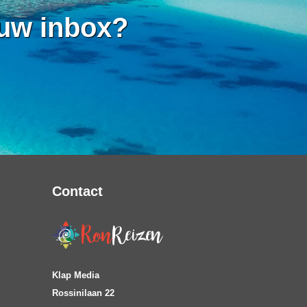
 uw inbox?
Contact
Klap Media
Rossinilaan 22