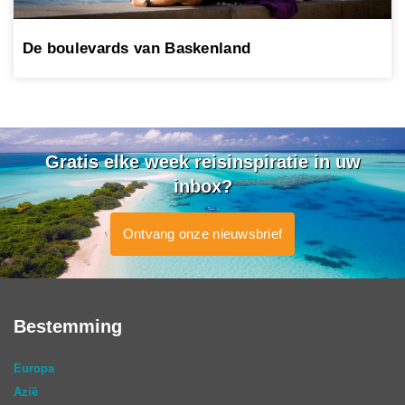
De boulevards van Baskenland
Gratis elke week reisinspiratie in uw
inbox?
Ontvang onze nieuwsbrief
Bestemming
Europa
Azië