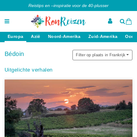
Reistips en –inspiratie voor de 40-plusser
Europa
Azië
Noord-Amerika
Zuid-Amerika
Ocea
Bédoin
Filter op plaats in Frankrijk
Uitgelichte verhalen