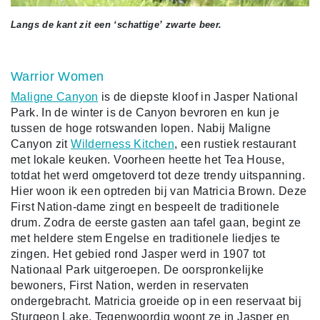
Langs de kant zit een ‘schattige’ zwarte beer.
Warrior Women
Maligne Canyon
is de diepste kloof in Jasper National
Park. In de winter is de Canyon bevroren en kun je
tussen de hoge rotswanden lopen. Nabij Maligne
Canyon zit
Wilderness Kitchen
, een rustiek restaurant
met lokale keuken. Voorheen heette het Tea House,
totdat het werd omgetoverd tot deze trendy uitspanning.
Hier woon ik een optreden bij van Matricia Brown. Deze
First Nation-dame zingt en bespeelt de traditionele
drum. Zodra de eerste gasten aan tafel gaan, begint ze
met heldere stem Engelse en traditionele liedjes te
zingen. Het gebied rond Jasper werd in 1907 tot
Nationaal Park uitgeroepen. De oorspronkelijke
bewoners, First Nation, werden in reservaten
ondergebracht. Matricia groeide op in een reservaat bij
Sturgeon Lake. Tegenwoordig woont ze in Jasper en