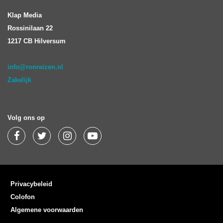
Klap Media
Rossinilaan 22
1217 CB Hilversum
info@ronreizen.nl
Zakelijk
Volg ons op
Privacybeleid
Colofon
Algemene voorwaarden