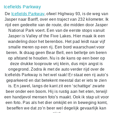
Icefields Parkway
De
Icefields Parkway
, ofwel Highway 93, is de weg van
Jasper naar Banff, over een traject van 232 kilometer. Ik
rijd een gedeelte van de route, die midden door Jasper
National Park voert. Een van de eerste stops vanuit
Jasper is Valley of the Five Lakes. Hier maak ik een
wandeling door het berenbos. Het pad leidt naar vijf
smalle meren op een rij. Een bord waarschuwt voor
beren. Ik draag geen Bear Bell, een belletje om beren
op afstand te houden. Nu is de kans op een beer op
deze drukke looproute vrij klein, dus mijn angst is
ongegrond. Zodra ik met de auto verder rijd over de
Icefields Parkway is het wel raak! Er staat een rij auto’s
geparkeerd en dat betekent meestal dat er iets te zien
is. En jawel, langs de kant zit een ‘schattige’ zwarte
beer onder een boom. Hij is rustig aan het eten, terwijl
een handjevol mensen foto’s maakt. Ook ik stap uit voor
een foto. Pas als het dier omkijkt en in beweging komt,
beseffen we dat zo’n beer wel degelijk gevaarlijk kan