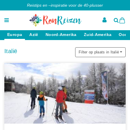
Reistips en –inspiratie voor de 40-plusser
Europa
Azië
Noord-Amerika
Zuid-Amerika
Ocea
Italië
Filter op plaats in Italië