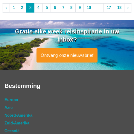
‹
1
2
3
4
5
6
7
8
9
10
...
17
18
›
Gratis elke week reisinspiratie in uw
inbox?
Ontvang onze nieuwsbrief
Bestemming
Europa
Azië
Noord-Amerika
Zuid-Amerika
Oceanië