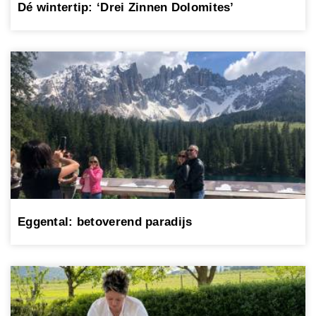
Dé wintertip: ‘Drei Zinnen Dolomites’
Eggental: betoverend paradijs