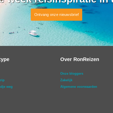
Ontvang onze nieuwsbrief
type
Over RonReizen
Onze bloggers
rip
Zakelijk
dje weg
Algemene voorwaarden