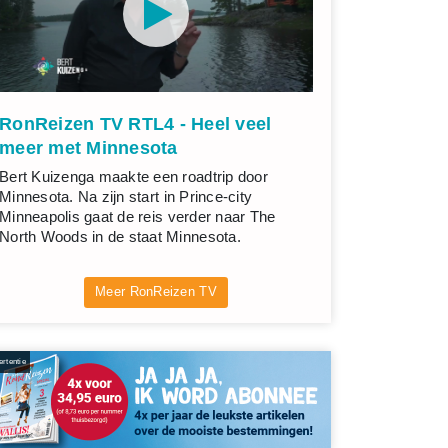
RonReizen TV RTL4 - Heel veel
meer met Minnesota
Bert Kuizenga maakte een roadtrip door
Minnesota. Na zijn start in Prince-city
Minneapolis gaat de reis verder naar The
North Woods in de staat Minnesota.
Meer RonReizen TV
rtentie