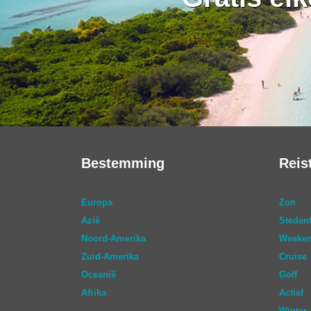
Bestemming
Reis
Europa
Zon
Azië
Stedent
Noord-Amerika
Weeken
Zuid-Amerika
Cruise
Oceanië
Golf
Afrika
Actief
Winter