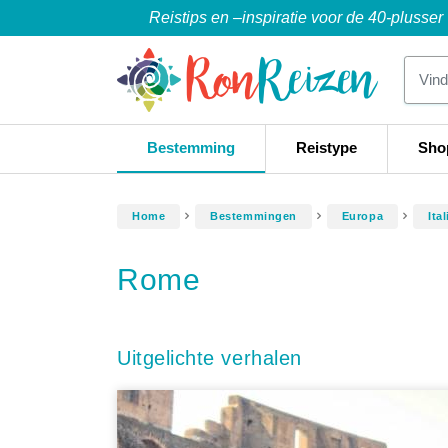
Reistips en –inspiratie voor de 40-plusser
Bestemming
Reistype
Sho
Home
Bestemmingen
Europa
Ital
Rome
Uitgelichte verhalen