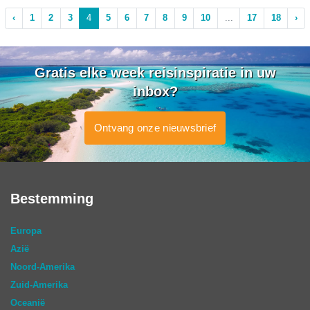
‹
1
2
3
4
5
6
7
8
9
10
...
17
18
›
Gratis elke week reisinspiratie in uw
inbox?
Ontvang onze nieuwsbrief
Bestemming
Europa
Azië
Noord-Amerika
Zuid-Amerika
Oceanië