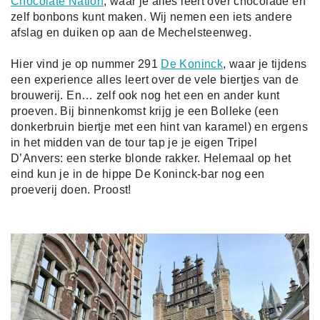
Chocolate Nation
, waar je alles leert over chocolade en
zelf bonbons kunt maken. Wij nemen een iets andere
afslag en duiken op aan de Mechelsteenweg.
Hier vind je op nummer 291
De Koninck
, waar je tijdens
een experience alles leert over de vele biertjes van de
brouwerij. En… zelf ook nog het een en ander kunt
proeven. Bij binnenkomst krijg je een Bolleke (een
donkerbruin biertje met een hint van karamel) en ergens
in het midden van de tour tap je je eigen Tripel
D’Anvers: een sterke blonde rakker. Helemaal op het
eind kun je in de hippe De Koninck-bar nog een
proeverij doen. Proost!