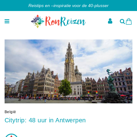
Reistips en –inspiratie voor de 40-plusser
België
Citytrip: 48 uur in Antwerpen