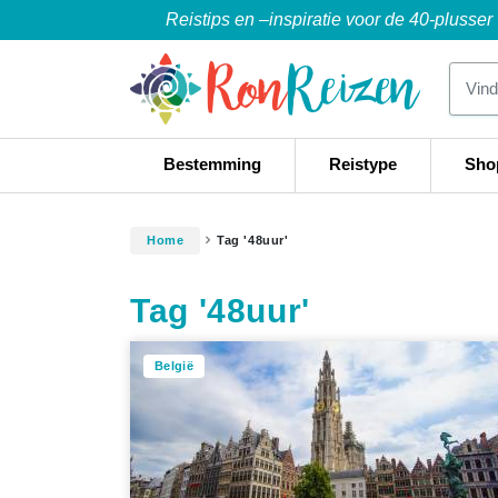
Reistips en –inspiratie voor de 40-plusser
Bestemming
Reistype
Sho
Home
Tag '48uur'
Tag '48uur'
België