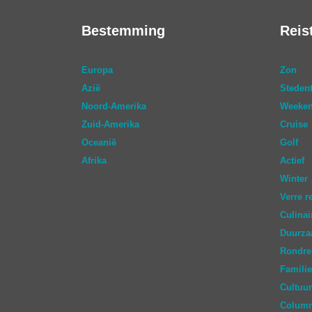
Bestemming
Reis
Europa
Zon
Azië
Stedent
Noord-Amerika
Weeken
Zuid-Amerika
Cruise
Oceanië
Golf
Afrika
Actief
Winter
Verre r
Culinai
Duurz
Rondre
Familie
Cultuur
Colum