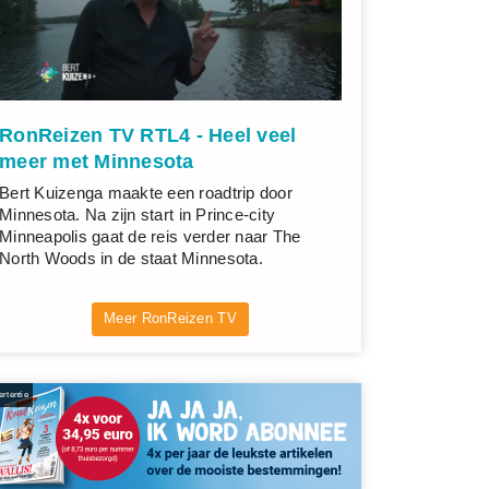
RonReizen TV RTL4 - Heel veel
meer met Minnesota
Bert Kuizenga maakte een roadtrip door
Minnesota. Na zijn start in Prince-city
Minneapolis gaat de reis verder naar The
North Woods in de staat Minnesota.
Meer RonReizen TV
rtentie