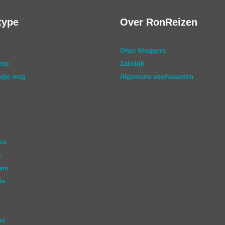
type
Over RonReizen
Onze bloggers
rip
Zakelijk
dje weg
Algemene voorwaarden
eis
r
aam
is
ns