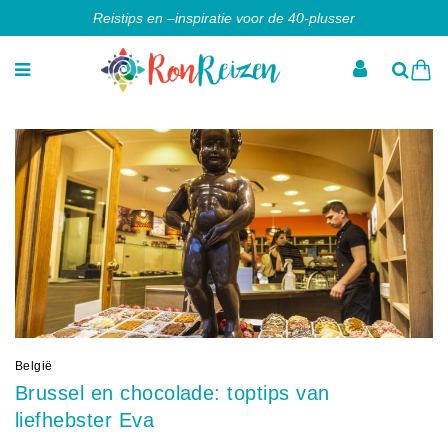
Reistips en –inspiratie voor de 40-plusser
België
Brussel en chocolade: toptips van
liefhebster Eva