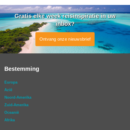
Gratis elke week reisinspiratie in uw
inbox?
Ontvang onze nieuwsbrief
Bestemming
Europa
Azië
Noord-Amerika
Zuid-Amerika
Oceanië
Afrika