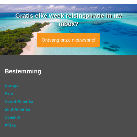
Gratis elke week reisinspiratie in uw
inbox?
Ontvang onze nieuwsbrief
Bestemming
Europa
Azië
Noord-Amerika
Zuid-Amerika
Oceanië
Afrika