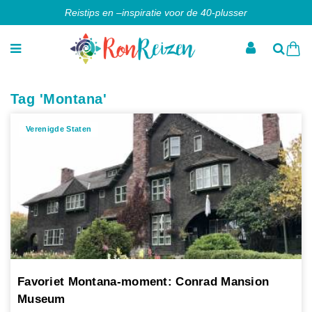
Reistips en –inspiratie voor de 40-plusser
Tag 'Montana'
Verenigde Staten
Favoriet Montana-moment: Conrad Mansion
Museum