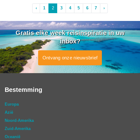
‹
1
2
3
4
5
6
7
›
Gratis elke week reisinspiratie in uw
inbox?
Ontvang onze nieuwsbrief
Bestemming
Europa
Azië
Noord-Amerika
Zuid-Amerika
Oceanië