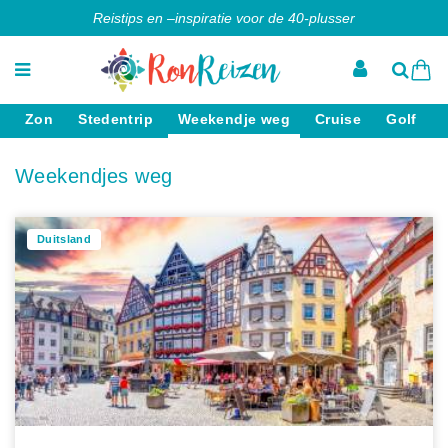
Reistips en –inspiratie voor de 40-plusser
Zon
Stedentrip
Weekendje weg
Cruise
Golf
Weekendjes weg
Duitsland