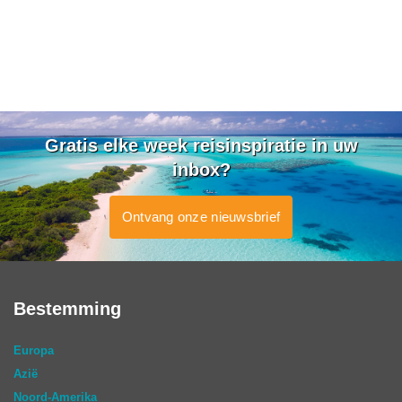
Gratis elke week reisinspiratie in uw
inbox?
Ontvang onze nieuwsbrief
Bestemming
Europa
Azië
Noord-Amerika