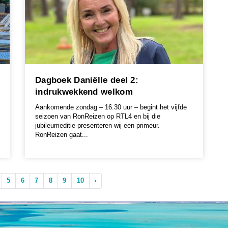
Dagboek Daniëlle deel 2:
indrukwekkend welkom
Aankomende zondag – 16.30 uur – begint het vijfde
seizoen van RonReizen op RTL4 en bij die
jubileumeditie presenteren wij een primeur.
RonReizen gaat...
5
6
7
8
9
10
›