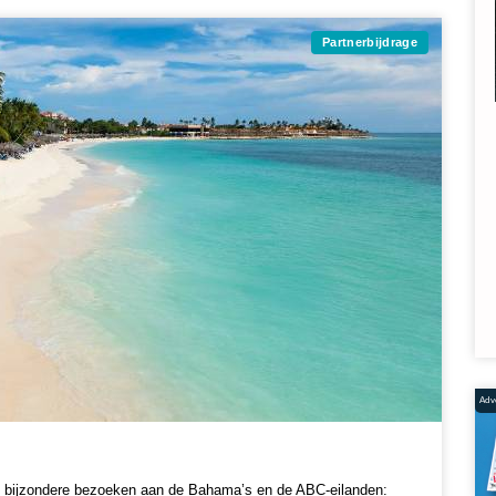
Partnerbijdrage
Adve
t bijzondere bezoeken aan de Bahama’s en de ABC-eilanden: