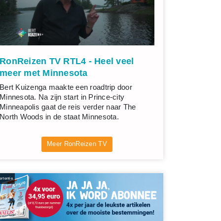
RonReizen TV RTL4 - Heel veel
meer met Minnesota
Bert Kuizenga maakte een roadtrip door
Minnesota. Na zijn start in Prince-city
Minneapolis gaat de reis verder naar The
North Woods in de staat Minnesota.
Meer RonReizen TV
rtentie