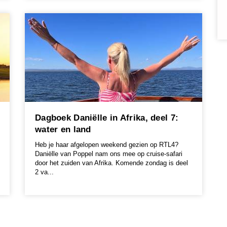
Dagboek Daniëlle in Afrika, deel 7:
water en land
Heb je haar afgelopen weekend gezien op RTL4?
Daniëlle van Poppel nam ons mee op cruise-safari
door het zuiden van Afrika. Komende zondag is deel
2 va...