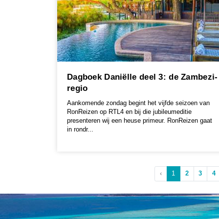
Dagboek Daniëlle deel 3: de Zambezi-
regio
Aankomende zondag begint het vijfde seizoen van
RonReizen op RTL4 en bij die jubileumeditie
presenteren wij een heuse primeur. RonReizen gaat
in rondr...
‹
1
2
3
4