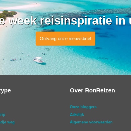
ke week reisinspiratie in
Ontvang onze nieuwsbrief
type
Over RonReizen
Onze bloggers
rip
Zakelijk
dje weg
Algemene voorwaarden