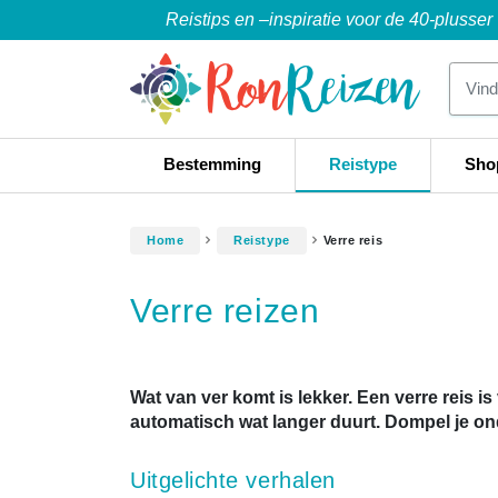
Reistips en –inspiratie voor de 40-plusser
Bestemming
Reistype
Sho
Home
Reistype
Verre reis
Verre reizen
Wat van ver komt is lekker. Een verre reis i
automatisch wat langer duurt. Dompel je on
Uitgelichte verhalen