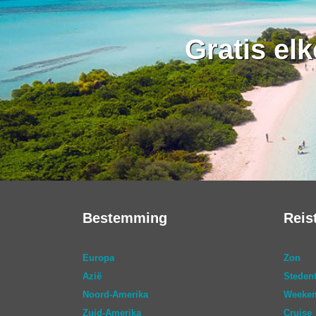
Gratis el
Bestemming
Reis
Europa
Zon
Azië
Stedent
Noord-Amerika
Weeken
Zuid-Amerika
Cruise