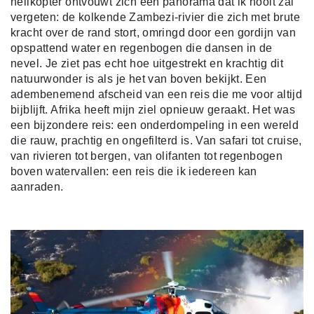
helikopter ontvouwt zich een panorama dat ik nooit zal
vergeten: de kolkende Zambezi-rivier die zich met brute
kracht over de rand stort, omringd door een gordijn van
opspattend water en regenbogen die dansen in de
nevel. Je ziet pas echt hoe uitgestrekt en krachtig dit
natuurwonder is als je het van boven bekijkt. Een
adembenemend afscheid van een reis die me voor altijd
bijblijft. Afrika heeft mijn ziel opnieuw geraakt. Het was
een bijzondere reis: een onderdompeling in een wereld
die rauw, prachtig en ongefilterd is. Van safari tot cruise,
van rivieren tot bergen, van olifanten tot regenbogen
boven watervallen: een reis die ik iedereen kan
aanraden.