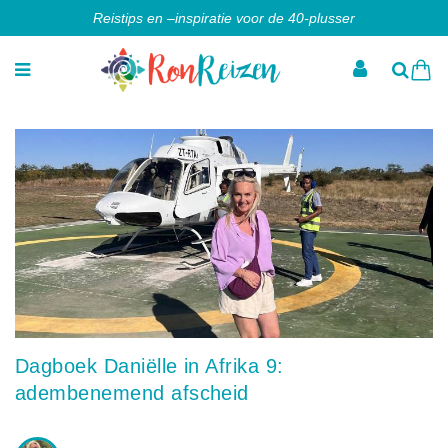
Reistips en –inspiratie voor de 40-plusser
Dagboek Daniëlle in Afrika 9:
adembenemend afscheid