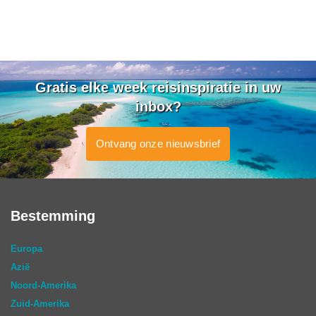
Gratis elke week reisinspiratie in uw
inbox?
Ontvang onze nieuwsbrief
Bestemming
Europa
Azië
Noord-Amerika
Zuid-Amerika