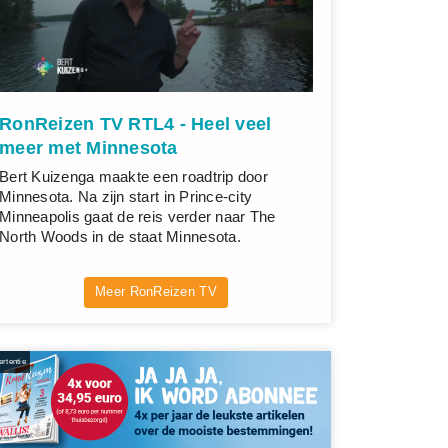
RonReizen TV RTL4 - Heel veel
meer met Minnesota
Bert Kuizenga maakte een roadtrip door
Minnesota. Na zijn start in Prince-city
Minneapolis gaat de reis verder naar The
North Woods in de staat Minnesota.
Meer RonReizen TV
rtentie