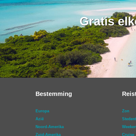
Gratis el
Bestemming
Reis
Europa
Zon
Azië
Stedent
Noord-Amerika
Weeken
Zuid-Amerika
Cruise