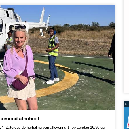
Adve
enemend afscheid
4! Zaterdag de herhaling van aflevering 1, op zondag 16.30 uur