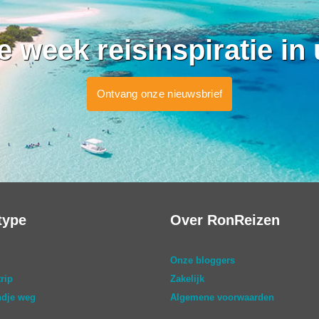
ke week reisinspiratie in
Ontvang onze nieuwsbrief
type
Over RonReizen
Onze bloggers
rip
Zakelijk
dje weg
Algemene voorwaarden