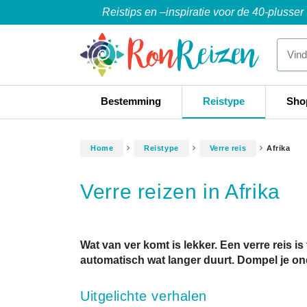
Reistips en –inspiratie voor de 40-plusser
Bestemming
Reistype
Sho
Home
Reistype
Verre reis
Afrika
Verre reizen in Afrika
Wat van ver komt is lekker. Een verre reis i
automatisch wat langer duurt. Dompel je on
Uitgelichte verhalen