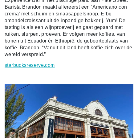
Experience Bar in het prachtige pand aan Pike Street.
Barista Brandon maakt allereerst een ‘Americano con
crema’ met schuim en sinaasappelsiroop. Erbij
amandelcroissant uit de inpandige bakkerij. Yum! De
tasting is als een wijnproeverij en gaat gepaard met
ruiken, slurpen, proeven. Er volgen meer koffies, van
bonen uit Ecuador én Ethiopië, de geboorteplaats van
koffie. Brandon: “Vanuit dit land heeft koffie zich over de
wereld verspreid.”
starbucksreserve.com