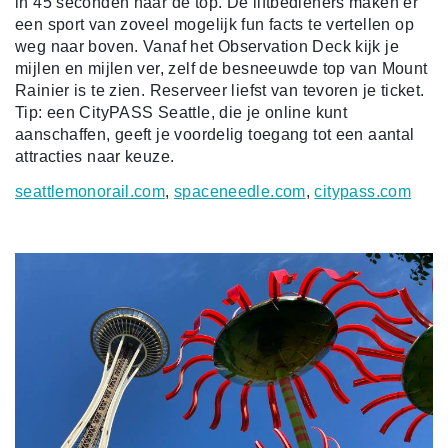
in 45 seconden naar de top. De liftbedieners maken er
een sport van zoveel mogelijk fun facts te vertellen op
weg naar boven. Vanaf het Observation Deck kijk je
mijlen en mijlen ver, zelf de besneeuwde top van Mount
Rainier is te zien. Reserveer liefst van tevoren je ticket.
Tip: een CityPASS Seattle, die je online kunt
aanschaffen, geeft je voordelig toegang tot een aantal
attracties naar keuze.
seattlemonorail.com
,
spaceneedle.com
,
citypass.com