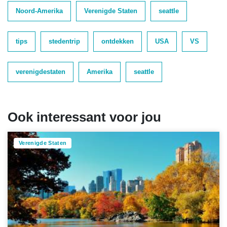
Noord-Amerika
Verenigde Staten
seattle
tips
stedentrip
ontdekken
USA
VS
verenigdestaten
Amerika
seattle
Ook interessant voor jou
Verenigde Staten