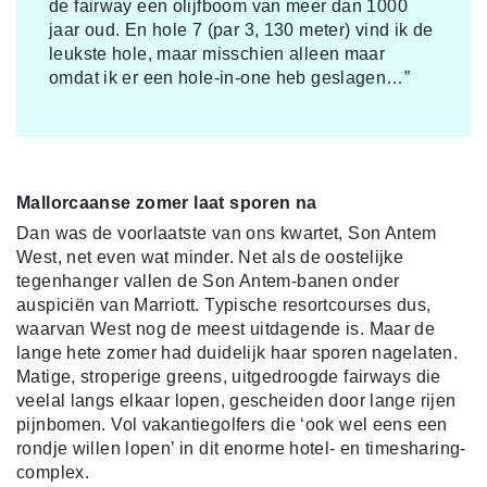
de fairway een olijfboom van meer dan 1000
jaar oud. En hole 7 (par 3, 130 meter) vind ik de
leukste hole, maar misschien alleen maar
omdat ik er een hole-in-one heb geslagen…”
Mallorcaanse zomer laat sporen na
Dan was de voorlaatste van ons kwartet, Son Antem
West, net even wat minder. Net als de oostelijke
tegenhanger vallen de Son Antem-banen onder
auspiciën van Marriott. Typische resortcourses dus,
waarvan West nog de meest uitdagende is. Maar de
lange hete zomer had duidelijk haar sporen nagelaten.
Matige, stroperige greens, uitgedroogde fairways die
veelal langs elkaar lopen, gescheiden door lange rijen
pijnbomen. Vol vakantiegolfers die ‘ook wel eens een
rondje willen lopen’ in dit enorme hotel- en timesharing-
complex.