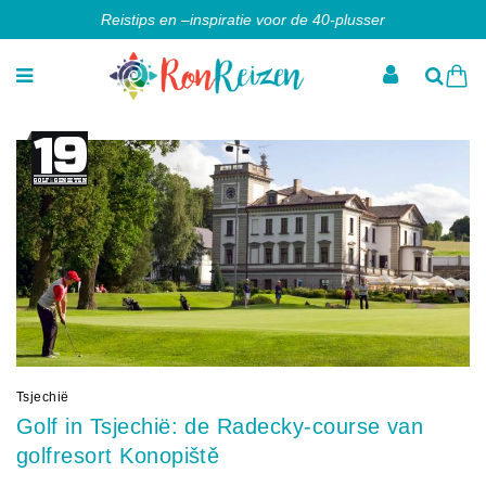
Reistips en –inspiratie voor de 40-plusser
Tsjechië
Golf in Tsjechië: de Radecky-course van
golfresort Konopiště