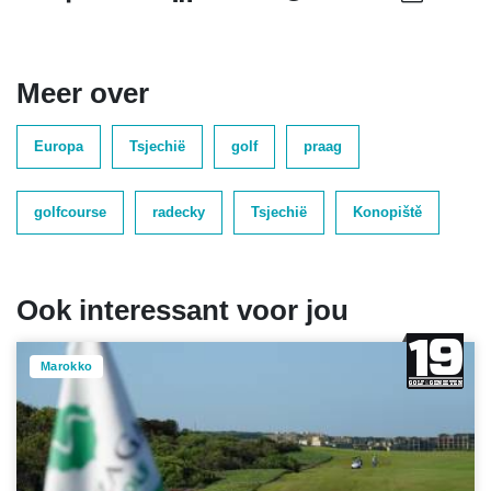
Meer over
Europa
Tsjechië
golf
praag
golfcourse
radecky
Tsjechië
Konopiště
Ook interessant voor jou
Marokko