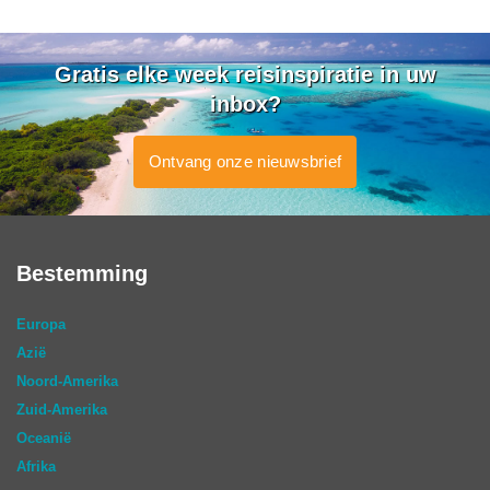
Gratis elke week reisinspiratie in uw
inbox?
Ontvang onze nieuwsbrief
Bestemming
Europa
Azië
Noord-Amerika
Zuid-Amerika
Oceanië
Afrika