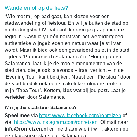
Wandelen of op de fiets?
“Wie met mij op pad gaat, kan kiezen voor een
stadswandeling of fietstour. En wil je buiten de stad op
ontdekkingstocht? Dat kan! Ik neem je graag mee de
regio in. Castilla y León barst van het werelderfgoed,
authentieke wijngebieden en natuur waar je stil van
wordt. Maar ik bied ook een gevarieerd palet in de stad.
Tijdens ‘Panoramisch Salamanca’ of ‘Hoogepunten
Salamanca’ laat ik je de mooie monumenten van de
stad zien, die je ook ’s avonds – fraai verlicht – in de
‘Evening Tour’ kunt bekijken. Naast een ‘Fietstour’ door
de stad bied ik ook een smakelijke culinaire route in
mijn ‘Tapa Tour’. Kortom, kies wat bij jou past. Laat je
verleiden door Salamanca!
Win jij die stadstour Salamanca?
Speel mee
via
https://www.facebook.com/ronreizen
of
via
https://www.instagram.com/ronreizen
.
Of mail naar
info@ronreizen.nl
en meld aan wie jij wil trakteren op
een tapasrijke stadstour Salamanca.