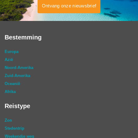
Ontvang onze nieuwsbrief
Bestemming
Europa
Azië
Noord-Amerika
Zuid-Amerika
Oceanië
Afrika
Reistype
Zon
Stedentrip
Weekendje weg