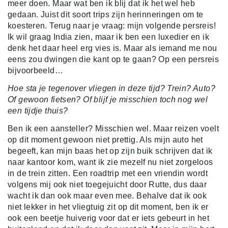
meer doen. Maar wat ben ik blij dat ik het wel heb
gedaan. Juist dit soort trips zijn herinneringen om te
koesteren. Terug naar je vraag: mijn volgende persreis!
Ik wil graag India zien, maar ik ben een luxedier en ik
denk het daar heel erg vies is. Maar als iemand me nou
eens zou dwingen die kant op te gaan? Op een persreis
bijvoorbeeld…
Hoe sta je tegenover vliegen in deze tijd? Trein? Auto?
Of gewoon fietsen? Of blijf je misschien toch nog wel
een tijdje thuis?
Ben ik een aansteller? Misschien wel. Maar reizen voelt
op dit moment gewoon niet prettig. Als mijn auto het
begeeft, kan mijn baas het op zijn buik schrijven dat ik
naar kantoor kom, want ik zie mezelf nu niet zorgeloos
in de trein zitten. Een roadtrip met een vriendin wordt
volgens mij ook niet toegejuicht door Rutte, dus daar
wacht ik dan ook maar even mee. Behalve dat ik ook
niet lekker in het vliegtuig zit op dit moment, ben ik er
ook een beetje huiverig voor dat er iets gebeurt in het