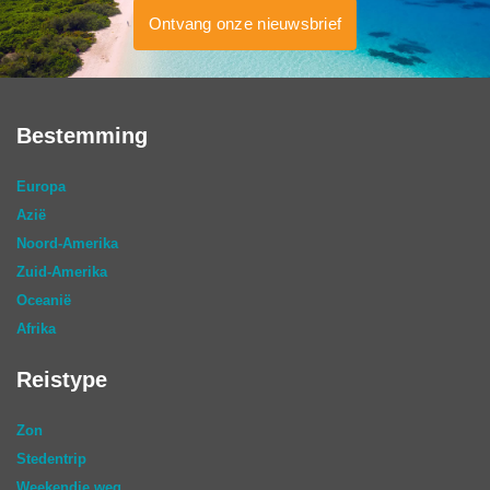
Ontvang onze nieuwsbrief
Bestemming
Europa
Azië
Noord-Amerika
Zuid-Amerika
Oceanië
Afrika
Reistype
Zon
Stedentrip
Weekendje weg