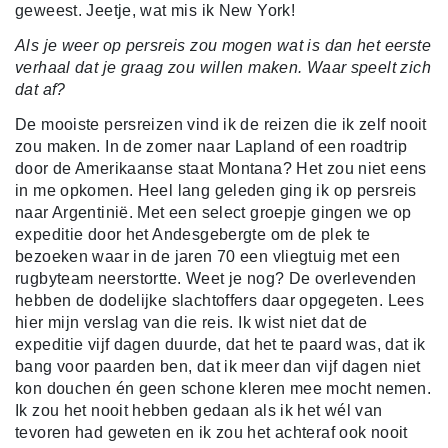
geweest. Jeetje, wat mis ik New York!
Als je weer op persreis zou mogen wat is dan het eerste
verhaal dat je graag zou willen maken. Waar speelt zich
dat af?
De mooiste persreizen vind ik de reizen die ik zelf nooit
zou maken. In de zomer naar Lapland of een roadtrip
door de Amerikaanse staat Montana? Het zou niet eens
in me opkomen. Heel lang geleden ging ik op persreis
naar Argentinië. Met een select groepje gingen we op
expeditie door het Andesgebergte om de plek te
bezoeken waar in de jaren 70 een vliegtuig met een
rugbyteam neerstortte. Weet je nog? De overlevenden
hebben de dodelijke slachtoffers daar opgegeten. Lees
hier mijn verslag van die reis. Ik wist niet dat de
expeditie vijf dagen duurde, dat het te paard was, dat ik
bang voor paarden ben, dat ik meer dan vijf dagen niet
kon douchen én geen schone kleren mee mocht nemen.
Ik zou het nooit hebben gedaan als ik het wél van
tevoren had geweten en ik zou het achteraf ook nooit