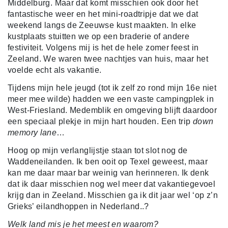
Middelburg. Maar dat komt misschien ook door het
fantastische weer en het mini-roadtripje dat we dat
weekend langs de Zeeuwse kust maakten. In elke
kustplaats stuitten we op een braderie of andere
festiviteit. Volgens mij is het de hele zomer feest in
Zeeland. We waren twee nachtjes van huis, maar het
voelde echt als vakantie.
Tijdens mijn hele jeugd (tot ik zelf zo rond mijn 16e niet
meer mee wilde) hadden we een vaste campingplek in
West-Friesland. Medemblik en omgeving blijft daardoor
een speciaal plekje in mijn hart houden. Een trip
down
memory lane
…
Hoog op mijn verlanglijstje staan tot slot nog de
Waddeneilanden. Ik ben ooit op Texel geweest, maar
kan me daar maar bar weinig van herinneren. Ik denk
dat ik daar misschien nog wel meer dat vakantiegevoel
krijg dan in Zeeland. Misschien ga ik dit jaar wel ‘op z’n
Grieks’ eilandhoppen in Nederland..?
Welk land mis je het meest en waarom?