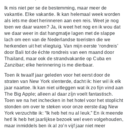
Ik mis niet per se de bestemming, maar meer de
vakantie. Elke vakantie. Ik kan helemaal week worden
als iets me doet herinneren aan een reis. Weet je nog
toen we daar waren? Ja, ik weet het nog en ik wou dat
we daar weer in dat hangmatje lagen met de slappe
lach om een van de Nederlandse toeristen die we
herkenden uit het vliegtuig. Van mijn eerste ‘rondreis’
door Bali tot de échte rondreis van een maand door
Thailand, maar ook de strandvakantie op Cuba en
Zanzibar; elke herinnering is me dierbaar.
Toen ik twaalf jaar geleden voor het eerst door de
straten van New York slenterde, dacht ik: hier wil ik elk
jaar naartoe. Ik kan niet uitleggen wat ik zo fijn vind aan
The Big Apple; alleen al daar zíjn voelt fantastisch.
Toen we na het inchecken in het hotel voor het stoplicht
stonden om over te steken voor onze eerste dag New
York verzuchtte ik: “Ik heb het nu al leuk.” En ik meende
het! Ik heb het jaarlijkse bezoek wel even volgehouden,
maar inmiddels ben ik al zo’n vijf jaar niet meer