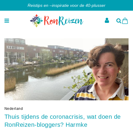
Reistips en –inspiratie voor de 40-plusser
Nederland
Thuis tijdens de coronacrisis, wat doen de
RonReizen-bloggers? Harmke