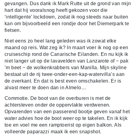
gevangen. Dus dank ik Mark Rutte uit de grond van mijn
hart dat hij vooralsnog heeft gekozen voor die
‘intelligente’ lockdown, zodat ik nog steeds naar buiten
kan om bijvoorbeeld een rondje door het Diemerpark te
fietsen.
Niet eens zo heel lang geleden was ik zowat elke
maand op reis. Wat zeg ik? In maart voer ik nog op een
cruiseschip rond de Canarische Eilanden. En nu kijk ik
niet langer uit op de lavavelden van Lanzarote of − pak
’m beet − de wolkenkrabbers van Manilla. Mijn skyline
bestaat uit de rij twee-onder-een-kap-watervilla’s aan
de overkant. En dat is best even omschakelen. Er is
alvast meer te doen dan in Almelo…
Commotie. De boot van de overburen is met de
achtersteven onder de oppervlakte verdwenen.
Opvarenden van een passerend bootje geven vanaf het
water advies hoe de boot weer op te takelen. En ik kijk
toe en voel me een ramptoerist op eigen balkon. Als
volleerde paparazzi maak ik een snapshot.