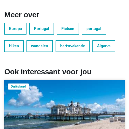
Meer over
Europa
Portugal
Fietsen
portugal
Hiken
wandelen
herfstvakantie
Algarve
Ook interessant voor jou
Duitsland