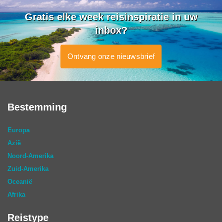
Gratis elke week reisinspiratie in uw
inbox?
Ontvang onze nieuwsbrief
Bestemming
Europa
Azië
Noord-Amerika
Zuid-Amerika
Oceanië
Afrika
Reistype