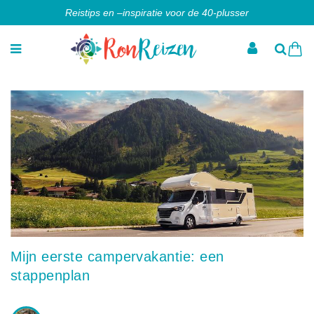
Reistips en –inspiratie voor de 40-plusser
Mijn eerste campervakantie: een
stappenplan