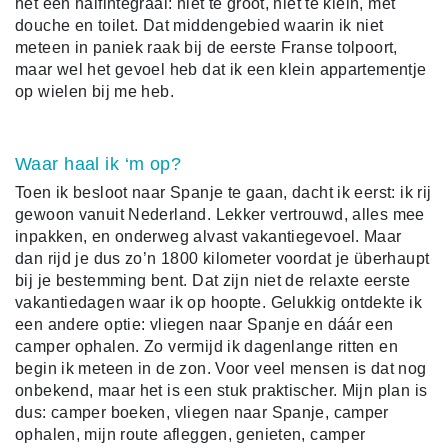
het een halfintegraal: niet te groot, niet te klein, mét
douche en toilet. Dat middengebied waarin ik niet
meteen in paniek raak bij de eerste Franse tolpoort,
maar wel het gevoel heb dat ik een klein appartementje
op wielen bij me heb.
Waar haal ik ‘m op?
Toen ik besloot naar Spanje te gaan, dacht ik eerst: ik rij
gewoon vanuit Nederland. Lekker vertrouwd, alles mee
inpakken, en onderweg alvast vakantiegevoel. Maar
dan rijd je dus zo’n 1800 kilometer voordat je überhaupt
bij je bestemming bent. Dat zijn niet de relaxte eerste
vakantiedagen waar ik op hoopte. Gelukkig ontdekte ik
een andere optie: vliegen naar Spanje en dáár een
camper ophalen. Zo vermijd ik dagenlange ritten en
begin ik meteen in de zon. Voor veel mensen is dat nog
onbekend, maar het is een stuk praktischer. Mijn plan is
dus: camper boeken, vliegen naar Spanje, camper
ophalen, mijn route afleggen, genieten, camper