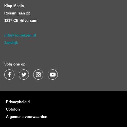
Klap Media
Rossinilaan 22
1217 CB Hilversum
info@ronreizen.nl
Zakelijk
Volg ons op
Privacybeleid
Colofon
Algemene voorwaarden