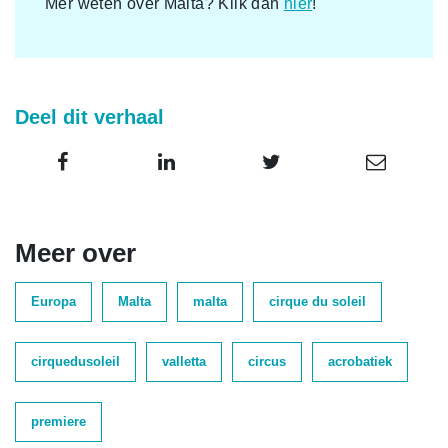
Mer weten over Malta? Klik dan
hier
!
Deel dit verhaal
Meer over
Europa
Malta
malta
cirque du soleil
cirquedusoleil
valletta
circus
acrobatiek
premiere