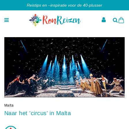
Reistips en –inspiratie voor de 40-plusser
Malta
Naar het 'circus' in Malta