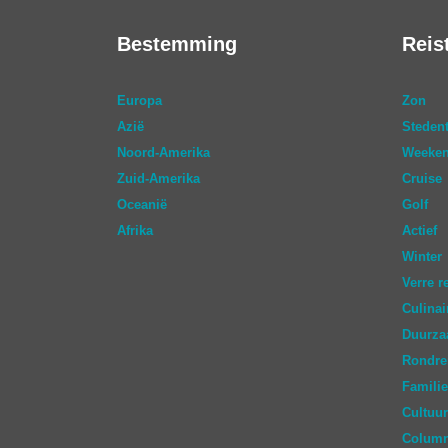
Bestemming
Reis
Europa
Zon
Azië
Stedent
Noord-Amerika
Weeken
Zuid-Amerika
Cruise
Oceanië
Golf
Afrika
Actief
Winter
Verre r
Culinai
Duurz
Rondre
Familie
Cultuur
Colum