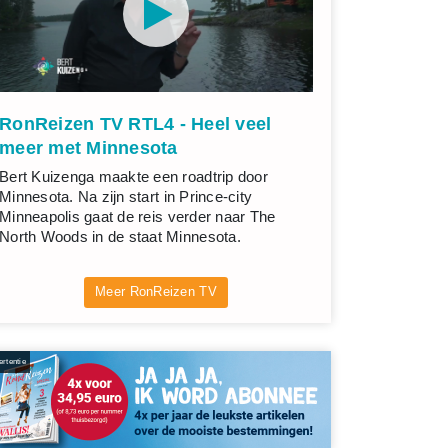
RonReizen TV RTL4 - Heel veel
meer met Minnesota
Bert Kuizenga maakte een roadtrip door
Minnesota. Na zijn start in Prince-city
Minneapolis gaat de reis verder naar The
North Woods in de staat Minnesota.
Meer RonReizen TV
rtentie