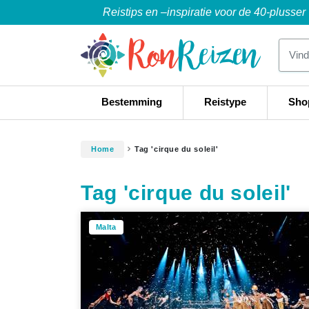
Reistips en –inspiratie voor de 40-plusser
Bestemming
Reistype
Sho
Home
Tag 'cirque du soleil'
Tag 'cirque du soleil'
Malta