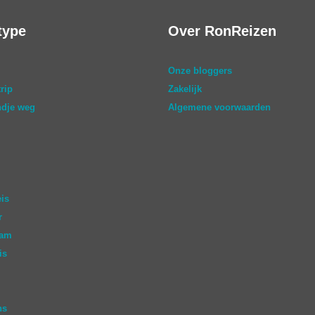
type
Over RonReizen
Onze bloggers
rip
Zakelijk
dje weg
Algemene voorwaarden
eis
r
aam
is
ns