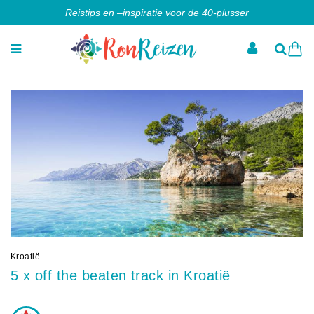
Reistips en –inspiratie voor de 40-plusser
Kroatië
5 x off the beaten track in Kroatië